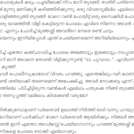
ഫോമുകൾ കടും പച്ചയിലേക്ക് നിറം മാറി തുടങ്ങി. രാത്രി പതിന
് മൂന്നു മണിക്കൂർ കഴിഞ്ഞിരിക്കുന്നു. ഒരു വിവരവുമില്ല. എല്
്ഞടുങ്ങി തുടങ്ങി. വേറെ വണ്ടി പോയിട്ട് ഒരു സൈക്കിൾ പോലും കി
ഒരു യാമത്തിൽ വിളി കെട്ടിട്ടെന്ന പോലെ എവിടെ നിന്നോ അവൻ പ്ര
 എന്നും ചോദിച്ച് മുത്തശ്ശി അവൻ്റെ നേരെ രണ്ട് ചാട്ടം.
ടായെന്നും ഇനിയിപ്പോൾ എന്ത് ചെയ്യണമെന്ന് അറിയില്ലെന്
എന്തോ കഞ്ചാവടിച്ച പോലെ അങ്ങോട്ടും ഇങ്ങോട്ടും നടപ്പാണ
ി മാറി അവനെ തോണ്ടി വിളിക്കുന്നുണ്ട്, "ടാ, പൂവാടാ...". എവിട
കൂത്ത്!
്ളവർ പൊലീസുകാരോട് വിവരം പറഞ്ഞു, എന്തെങ്കിലും വഴി കാണുമ
ണ്ടി ശരിയാക്കി തരണമെന്ന് അപേക്ഷിച്ചു. അവർ നോക്കട്ടെ എന
ല്ല. പിടിച്ചിട്ടിരുന്ന വണ്ടികൾ എല്ലാം പതുക്കെ നീങ്ങി തുടങ്ങി
ഈ തണുപ്പത്ത് വല്ലോം കിടക്കേണ്ടി വരുമോ!
ൽക്കുമ്പോളാണ് ഡ്രൈവർ ഉലാത്ത് നിർത്തി ഓടി വന്നു പറയുന്നത
റച്ചു മാറിയാണ് പാർക്കിംഗ്. വേറെ ഡ്രൈവർ ആയിരിക്കും. നിങ്ങൾ 
ൽ ഇനി എന്തോ അഡ്ജസ്റ്റ് ചെയ്യാനാന്നും പറഞ്ഞ് മുത്തശ്ശി
അണികളെ പോലെ ബാക്കി എല്ലാവരും.