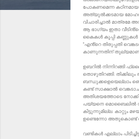
പോകണമെന്ന കഠിനമായ ആ
അത്യുൽക്കടമായ മോഹത്തിൽപ
വിചാരിച്ചാൽ മാത്രമേ അ
ആ ഭാഗ്യം ഇതാ വീടിൻ്റെ 
കൈകൾ കൂപ്പി കണ്ണുകൾ ഇറ
"എൻ്റെ തിരുപ്പതി വെങ്
കാണുന്നതിന് തുല്യമാണ
ഉബറിൽ നിന്നിറങ്ങി ഫ്ലൈ
തൊഴുതിറങ്ങി. തിക്കിലും ത
ബന്ധുക്കളെയെല്ലാം ഞെട്
കണ്ട് സാക്ഷാൽ വെങ്കടാ
അതിശയത്തോടെ നോക്കിനി
പയ്യനെ മൊബൈലിൽ വിളിച്ച
കിട്ടുന്നുമില്ല. കാറ
ഉണ്ടെന്നോ അതുകൊണ്ട് റ
വണ്ടികൾ എല്ലാം പിടിച്ച