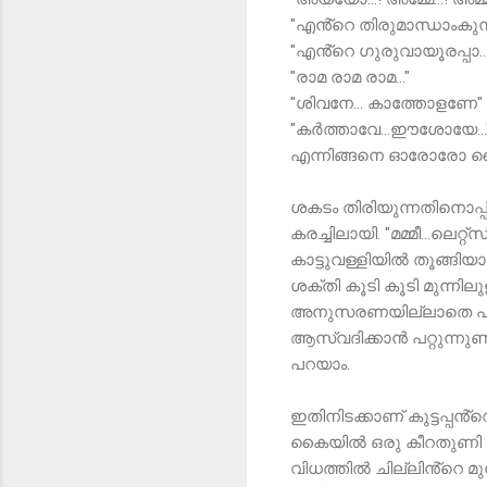
"എൻ്റെ തിരുമാന്ധാംകുന്ന
"എൻ്റെ ഗുരുവായൂരപ്പാ...
"രാമ രാമ രാമ..."
"ശിവനേ... കാത്തോളണേ"
"കർത്താവേ...ഈശോയേ..."
എന്നിങ്ങനെ ഓരോരോ ദൈവ
ശകടം തിരിയുന്നതിനൊപ്പിച
കരച്ചിലായി. "മമ്മീ...ലെറ
കാട്ടുവള്ളിയിൽ തൂങ്ങിയാ
ശക്തി കൂടി കൂടി മുന്നിലുള്ള
അനുസരണയില്ലാതെ പറന്നു
ആസ്വദിക്കാൻ പറ്റുന്നുണ
പറയാം.
ഇതിനിടക്കാണ് കുട്ടപ്പൻ്റ
കൈയിൽ ഒരു കീറതുണി എടുത
വിധത്തിൽ ചില്ലിൻ്റെ മു