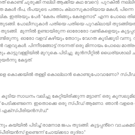
 കൊണ്ട് ചുരുക്കി നല്ലി ആക്കിയ കഥ വേറെ). പുറകിൽ നല്ലിയു
മത്തെ മകൾ ദീപ, ദീപയുടെ പത്താം ക്ലാസുകാരിയായ മകൾ, പിന്
. ഇത്രയും പേർ "കേരം തിങ്ങും കേരളനാട്" എന്ന പോലെ തിങ്ങി 
ി തുടങ്ങി. പോലീസുകാർ പതിയെ പതിയെ പുറകിലായി തുടങ്ങിയതും
 തുടങ്ങി. മുന്നിൽ ഉണ്ടായിരുന്ന ഓരോരോ വണ്ടികളെയും കുട്ടപ
ടിരുന്നു. ഓരോ വളവ് കഴിയും തോറും വേഗത കൂടിക്കൂടി വന്നു
ളവുകൾ. പിന്നീടങ്ങോട്ട് നടന്നത് ഒരു മിന്നായം പോലെ മാത്രമ
ം കാട്ടുവള്ളിയിൽ മുറുകെ പിടിച്ചു. മുൻസീറ്റിൽ ധൈര്യശാലി 
ർന്നു കേട്ടത്.
ങ്ങളെ കൊക്കയിൽ തള്ളി കൊല്ലാൻ കൊണ്ടുപോവാണോ? സ്പീഡ്
ൂടിയ സാധനം വലിച്ചു കേറ്റിയിരിക്കുന്ന മട്ടാണ്. ഒരു കൂസലുമില്
ങ്ങള് പേടിക്കണ്ടന്നെ. ഇതൊക്കെ ഒരു സ്പീഡ് ആണോ. ഞാൻ വളരെ
രി എക്സ്പീരിയൻസ്ഡ്."
ം കയ്യിൽ പിടിച്ച് രാമനാമ ജപം തുടങ്ങി. കുട്ടപ്പൻ്റെ വാചകമടി കേട
രിയൻസ് ഉണ്ടെന്ന് ചോയ്ക്കടാ രുദ്രാ."