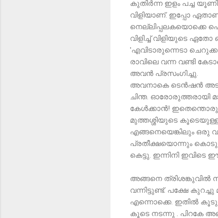
കുതിർന്ന ഇളം പച്ച യൂണി
വിളിയാണ്. ഇപ്പോ ഏതാണ്ട
നെല്ലിപ്പലകയൊക്കെ പൊളിഞ
വിളിച്ച് വിളിയുടെ ഏതോ 
'എവിടാരുന്നെടാ ചെറുക്കാ'
രാവിലെ വന്ന വണ്ടി കേ
അവൻ പ്രസംഗിച്ചു.
അവനാകെ ടെൻഷൻ അടിച്ച് 
ചിന്ത. ഓരോരുത്തരായി മാറ
കേൾക്കാൻ! ഇതെന്തൊരു 
മുത്തശ്ശിയുടെ കൂടെയുള
എങ്ങനെയെങ്കിലും ഒരു വ
പ്രതീക്ഷയൊന്നും കൊടുത്തി
കെട്ടു. ഇന്നിനി ഇവിടെ 
അങ്ങനെ ത്രിശങ്കുവിൽ നി
വന്നിട്ടുണ്ട്. പക്ഷേ കു
എന്നൊക്കെ. ഇതിൽ കൂടുത
കൂടെ നടന്നു . പിറകേ 