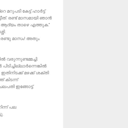
 മറുപടി കേട്ട് ഹാർട്ട്
ടീത്. രണ്ട് മാസമായി ഞാൻ
ും ആദ്യം താഴെ എത്തുക."
ശി.
ാ രണ്ടു മാസം! അതും
വരുന്നുണ്ടമ്മച്ചി.
ിടിച്ചില്ലാർന്നെങ്കിൽ
ിനിടക്ക് മഴക്ക് ശക്തി
 കിടന്ന്
ലപതി ഇങ്ങോട്ട്
ന്ന് പല
ു.