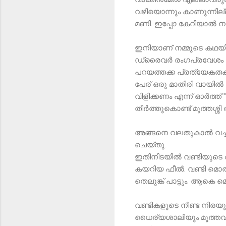
വഴിയൊന്നും കാണുന്നില്ല.
മണി. ഇപ്പോ കേറിയാൽ ന
ഇനിയാണ് നമ്മുടെ കഥയി
ഡ്രൈവർ രംഗപ്രവേശം ചെയ്
പറയത്തക്ക പ്രത്യേകതകൾ
പേര് ഒരു മാതിരി വായിൽ
വിളിക്കണം എന്ന് ഓർത
തീർത്തുകൊണ്ട് മുത്തശ്ശ
അങ്ങനെ വലതുകാൽ വച്ച്
ചെയ്തു.
ഇതിനിടയിൽ വണ്ടിയുടെ അ
കയറിയ ഫീൽ. വണ്ടി മൊത്ത
തെലുങ്ക് പാട്ടും. ആകെ
വണ്ടികളുടെ നീണ്ട നിരയുടെ
ധൈര്യശാലിയും മൂത്തവളു