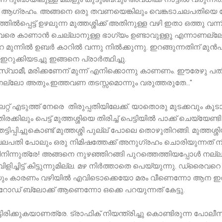
ഗ്രഹം. അങ്ങനെ ഒരു തവണയെങ്കിലും വെങ്കടാചലപതിയെ നേര
്പെട്ട് ഉഴലുന്ന മുത്തശ്ശിക്ക് അതിനുള്ള വഴി ഇതാ ഒത്തു വന്ന
വരെ കാണാൻ ചെല്ലാനുള്ള ഭാഗ്യം ഉണ്ടാവുള്ളൂ എന്നാണല്ലോ വി
മുന്നിൽ ഉബർ കാറിൽ വന്നു നിൽക്കുന്നു. ഇറങ്ങുന്നതിന് മുൻപ്
ുക്കിയടച്ചു ഇങ്ങനെ പ്രാർത്ഥിച്ചു.
കടസ്വാമീ, മരിക്കണേന് മുന്ന് എനിക്കൊന്നു കാണണം. ഈരേഴു പ
ല്ലോ അതും.ഇത്തവണ തടസ്സമൊന്നും വരുത്തരുതേ..."
റ്റ് എടുത്ത് നേരെ തിരുപ്പതിയിലേക്ക്. യാതൊരു മുടക്കവും 
ിരക്കിലും പെട്ട് മുത്തശ്ശിയെ തിരിച്ച് പെട്ടിയിൽ പാക്ക് ചെയ്യേണ
ടിപ്പിച്ചുകൊണ്ട് മുത്തശ്ശി പുല്ല് പോലെ തൊഴുതിറങ്ങി. മുത്
ചലപതി പോലും ഒരു നിമിഷത്തേക്ക് അനുഗ്രഹം ചൊരിയുന്നത് നിർ
ന്നുത്രേ! അങ്ങനെ നുഴഞ്ഞിറങ്ങി പുറത്തെത്തിയപ്പോൾ നല്
ിട്ട് കിട്ടുന്നുമില്ല. മഴ നിർത്താതെ പെയ്യുന്നു. ഡ്രൈവറെ ഫ
്റും മഴയും കാരണം വഴിയിൽ എവിടൊക്കെയോ മരം വീണെന്നോ ആന
ോഡ് ബ്ലോക്ക് ആണെന്നോ ഒക്കെ പറയുന്നത് കേട്ടു.
ിട്ടിരിക്കുകയാണത്രേ. ട്രാഫിക് നിയന്ത്രിച്ചു കൊണ്ടിരുന്ന പ