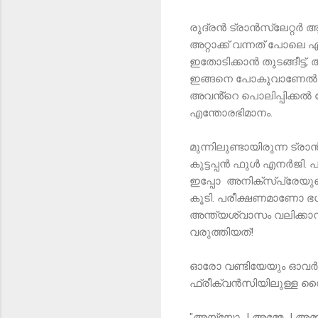
രുദ്രൻ ട്രാൻസ്ലേറ്റർ ആയി
അറ്റാക്ക് വന്നത് പോലെ 
ഇതോടിക്കാൻ തുടങ്ങീട്ട്
ഇങ്ങനെ പോകുവാണേൽ എത്രയ
അവൻ്റെ പൊലിപ്പിക്കൽ കേ
എന്തോരഭിമാനം.
മുന്നിലുണ്ടായിരുന്ന ട്ര
കുട്ടപ്പൻ ഫുൾ എനർജി. പു
ഇപ്പോ അനിക്സ്പ്രേയുടെ
കൂടി. പരീക്ഷണമാണോ ഭഗവ
അന്ത്യശ്വാസം വലിക്കാന
വരുത്തിയത്!
ഓരോ വണ്ടിയേയും ഓവർടേക
ഫ്രീക്വൻസിയിലുള്ള സൈ
"അയ്യോ...! അമ്മേ...! അമ്മച്ച