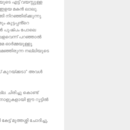
ടെ എട്ട് വയസ്സുള്ള
നെ ഇളയ മകൻ ലാലു.
നിറഞ്ഞിരിക്കുന്നു.
 കുട്ടപ്പൻ്റെ
്പൻ പുഷ്പം പോലെ
. വളവെന്ന് പറഞ്ഞാൽ
േ ഓർമ്മയുള്ളൂ.
ചമഞ്ഞിരുന്ന നല്ലിയുടെ
 കുറയ്ക്കടാ" അവൾ
ല. ചിരിച്ചു കൊണ്ട്
 നാളുകളായി ഈ റൂട്ടിൽ
്ട് മുത്തശ്ശി ചോദിച്ചു,