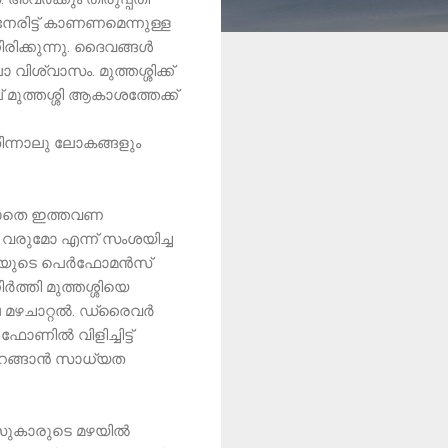
ിട്ട് കാണണമെന്നുള്ള
ിരിക്കുന്നു. ദൈവങ്ങൾ
ശ്വാസം. മുത്തശ്ശിക്ക്
 മുത്തശ്ശി ആകാശത്തേക്ക്
തിന്നാലു ലോകങ്ങളും
കൂടാതെ ഇത്തവണ
്ടി വരുമോ എന്ന് സംശയിച്ച
തശ്ശിയുടെ പെർഫോമൻസ്
ത്തി മുത്തശ്ശിയെ
ല മഴചാറ്റൽ. ഡ്രൈവർ
ോണിൽ വിളിച്ചിട്ട്
 ഇറങ്ങാൻ സാധ്യത
ോലീസുകാരുടെ മഴയിൽ