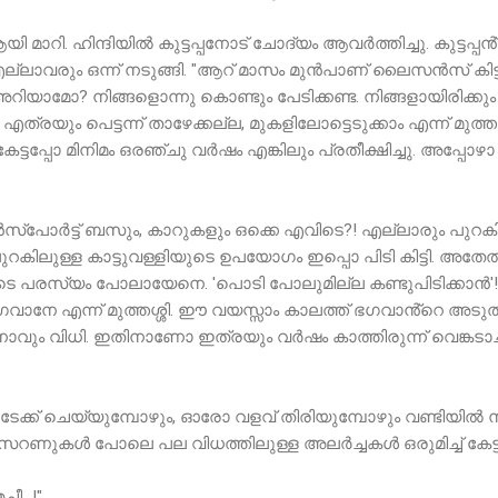
 മാറി. ഹിന്ദിയിൽ കുട്ടപ്പനോട് ചോദ്യം ആവർത്തിച്ചു. കുട്ടപ്പൻ്റെ
എല്ലാവരും ഒന്ന് നടുങ്ങി. "ആറ് മാസം മുൻപാണ് ലൈസൻസ് കിട്
, അറിയാമോ? നിങ്ങളൊന്നു കൊണ്ടും പേടിക്കണ്ട. നിങ്ങളായിരിക്ക
ും പെട്ടന്ന് താഴേക്കല്ല, മുകളിലോട്ടെടുക്കാം എന്ന് മുത്തശ്
ട്ടപ്പോ മിനിമം ഒരഞ്ചു വർഷം എങ്കിലും പ്രതീക്ഷിച്ചു. അപ്പോഴ
ാൻസ്പോർട്ട് ബസും, കാറുകളും ഒക്കെ എവിടെ?! എല്ലാരും പുറകിൽ 
റകിലുള്ള കാട്ടുവള്ളിയുടെ ഉപയോഗം ഇപ്പൊ പിടി കിട്ടി. അതേൽ പ
 പരസ്യം പോലായേനെ. 'പൊടി പോലുമില്ല കണ്ടുപിടിക്കാൻ'! ഇത
ാനേ എന്ന് മുത്തശ്ശി. ഈ വയസ്സാം കാലത്ത് ഭഗവാൻ്റെ അടുത്ത്
ാവും വിധി. ഇതിനാണോ ഇത്രയും വർഷം കാത്തിരുന്ന് വെങ്കടാച
്ക് ചെയ്യുമ്പോഴും, ഓരോ വളവ് തിരിയുമ്പോഴും വണ്ടിയിൽ നി
റണുകൾ പോലെ പല വിധത്തിലുള്ള അലർച്ചകൾ ഒരുമിച്ച് കേട്ട
ീ...!"