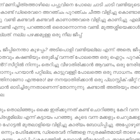
 മണിച്ചിത്രത്താഴിലെ പപ്പുവിനെ പോലെ ചാടി ചാടി വണ്ടിയുടെ അ
 കൊണ്ട് ഡ്രൈവറെ അറഞ്ചം പുറഞ്ചം ചീത്ത വിളിച്ചു കൊണ്ടാണ
ുന്നു. വണ്ടി കണ്ടവർ കണ്ടവർ കാണാത്തവരെ വിളിച്ചു കാണിച്ചു. എല്
 വണ്ടി എന്നു പറഞ്ഞാൽ ഒരൊന്നൊന്നര വണ്ടി. മുത്തശ്ശിയെക്കാൾ
ത്. നല്ല പഴക്കമുള്ള ഒരു നീല ജീപ്പ്.
ം, ജീപ്പിനെന്താ കുഴപ്പം? അടിപൊളി വണ്ടിയല്ലേ എന്ന്. അതെ, ജീപ്പ
വാതവും കഷണ്ടിയും ഒരുമിച്ച് വന്നത് പോലത്തെ ഒരു ഐറ്റം. പു
റ് സീറ്റിൽ നിന്നും തെറിച്ചു വീഴാതിരിക്കാൻ ആവണം, ഒരു നേരിയ 
 എന്നൊന്നും പറയാൻ പറ്റില്ല, കാട്ടുവള്ളി പോലത്തെ ഒരു സാധനം. അ
എന്തിനാണോ എന്തരോ! മഴ നനയാതിരിക്കാൻ ഒരു പ്ലാസ്റ്റിക് ഷീറ്റ് വ
ാംബവാൻ ഓടിച്ചിരുന്നതാണെന്ന് തോന്നുന്നു. കണ്ടാൽ അത്രയും തന്നെ
ലെ.
 തൊലിഞ്ഞും ഒക്കെ ഇരിക്കുന്നത് കണ്ട് ചൊറിഞ്ഞു കേറി വന്ന
്രശ്നമില്ല എന്ന് കട്ടായം പറഞ്ഞു. കൂടെ വന്ന മക്കളും ചെറുമക്കളും
ട്ടൽ മുതലാളിയെ വിളിച്ചു കാര്യം ബോധിപ്പിച്ചു. അപ്പോഴുണ്
ഒന്നും പേടിക്കേണ്ട, ഡ്രൈവർ നിങ്ങളെ സുരക്ഷിതമായി താഴെ എത്
ണ്ടും കല്പിച്ച് ശകടത്തിൽ കയറാൻ തീരുമാനിച്ചു. താഴേക്കിറ