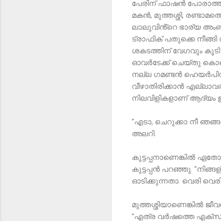
പേരിന് ഫാഷൻ പോരാത്തത്
മകൻ, മുത്തശ്ശി, രണ്ടാ
ലാലുവിൻ്റെ ഭാര്യ അംബിക
ട്രാഫിക് പതുക്കെ നീങ്ങ
ശകടത്തിന് വേഗവും കൂടി
ഓവർടേക്ക് ചെയ്തു കൊണ്
നല്ല ഗമണ്ടൻ ഹെയർപിൻ വ
വീഴാതിരിക്കാൻ എല്ലാവരു
നിലവിളികളാണ് ആദ്യം ഉയ
"എടാ, ചെറുക്കാ നീ ഞ
അലറി.
കുട്ടപ്പനാണെങ്കിൽ ഏതോ ക
കുട്ടപ്പൻ പറഞ്ഞു. "നി
ഓടിക്കുന്നതാ. വെരി വെ
മുത്തശ്ശിയാണെങ്കിൽ ജീവനു
"എത്ര വർഷത്തെ എക്സ്പീ