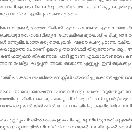
 വണ്ടികളുടെ നീണ്ട ക്യൂ ആണ്. പോരാത്തതിന് കൂറ്റാ കൂരിരുട്ടു
ാളെ രാവിലെ എങ്കിലും താഴെ എത്താം.
ലെ നായകൻ, അതോ വില്ലൻ എന്ന് പറയണോ എന്ന് നിശ്ചയമില്
യുന്നത്. താമസിക്കുന്ന ഹോട്ടലിലെ മുതലാളി ഒപ്പിച്ചു തന്നതാ
 ഒന്നുമില്ലാത്ത ഒരു തെലുങ്കൻ. വളരെ ചെറുപ്പമാണ്. വലിയ
 കൊള്ളാത്ത പേരാണ്, ഉലഗപ്പ തങ്കസ്വാമി തിരുജ്ഞാനം. ആ... 
്ത് "കൺഫ്യൂഷൻ തീർക്കണമേ" പാടി ഇരുന്ന എല്ലാവരുടെയും
ി അവന് പേരിട്ടു. കുട്ടപ്പൻ! അതേ, അതാണ് എളുപ്പം. ഇനി ആർക്
 ശ്രീ വെങ്കടാചലപതിയെ മനസ്സിൽ ധ്യാനിച്ചു കൊണ്ട് എല്ലാ
കത്തെ ഡെക്കറേഷൻസ് പറയാൻ വിട്ടു പോയി സൂർത്തുക്കളേ. ഒരു
ത്തിലും ചില്ലറയായും ലൈറ്റിങ്സ് ആണ്. വണ്ടി സ്റ്റാർട്ട് ആ
 മൊത്തം ഒരു ജിൽ ജിൽ ഫീൽ. വേറെ വഴിയില്ല, കയറിയില്ലേ ഇനി
 ഏറ്റവും പിറകിൽ ശകടം ഇടം പിടിച്ചു. മുന്നിലിരുന്നത് കൂട്ടത്ത
മായ ദുബായിൽ നിന്ന് ലീവിന് വന്ന മകൾ നല്ലിയും ഭർത്താവ് ര