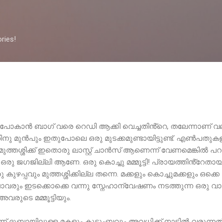
Skip to main content
ries!
 പോകാൻ ബാഗ് വരെ റെഡി ആക്കി വെച്ചതിൻ്റെ, തലേന്നാണ് വല
ിനു മുൻപും ഇതുപോലെ ഒരു മുടക്കമുണ്ടായിട്ടുണ്ട്. എൺപതുകളു
ുത്തശ്ശിക്ക് ഇതൊരു ലാസ്റ്റ് ചാൻസ് ആണെന്ന് വേണമെങ്കിൽ പറ
ി ഒരു ജഗജില്ലി ആണേ. ഒരു കൊച്ചു മമ്മൂട്ടി! പ്രായത്തിൻ്റേതാ
ു കുഴപ്പവും മുത്തശ്ശിക്കില്ല തന്നെ. മക്കളും കൊച്ചുമക്കളും ഒക്കെ 
ാവരും ഇടക്കൊക്കെ വന്നു സ്നേഹാന്വേഷണം നടത്തുന്ന ഒരു വ
 അവരുടെ മമ്മൂട്ടിയും.
 ദുബായിലുള്ള മകളും കുടുംബവും അവധിക്ക് നാട്ടിൽ വരുന്നത്.