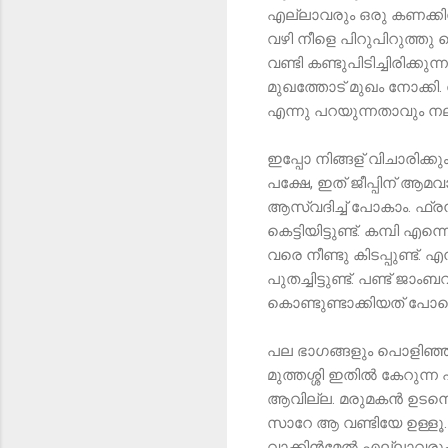
എല്ലാവരും ഒരു കണക്കിന്
വഴി നീളെ പിറുപിറുത്തു
വണ്ടി കണ്ടുപിടിച്ചിരിക്ക
മുഖത്തോട് മുഖം നോക്കി.
എന്നു പറയുന്നതാവും നല്ല
ഇപ്പോ നിങ്ങള് വിചാരിക്കു
പക്ഷേ, ഇത് ജീപ്പിന് ആമ
ആസ്വദിച്ച് പോകാം. ഫ്രൻ്
കെട്ടിയിട്ടുണ്ട്. കമ്പി
വരെ നീണ്ടു കിടപ്പുണ്ട്. 
പുതച്ചിട്ടുണ്ട്. പണ്ട് ജ
കൊണ്ടുണ്ടാക്കിയത് പോ
പല ഭാഗങ്ങളും പൊളിഞ്ഞും
മുത്തശ്ശി ഇതിൽ കേറുന്ന പ
ആവില്ല. മരുമകൻ ഉടനെ ഹോ
സാറേ ആ വണ്ടിയേ ഉള്ളൂ. 
വാക്കിൻമേൽ എല്ലാവരും ര