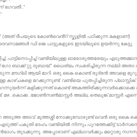
് ഭഗവതീ..."
"
 (അത് ദീപയുടെ കോൺവെൻ്റ് സ്കൂളിൽ പഠിക്കുന്ന മകളാണ്).
നാമങ്ങൾ ഡി ജെ പാട്ടുകളുടെ ഇടയിലൂടെ ഉയർന്നു കേട്ടു.
്ച്, പാട്ടിനൊപ്പിച്ച് വണ്ടിയിലുള്ള ഓരോരുത്തരേയും എടുത്തമ്മാന
്റ്സ് ഗോ ബാക്ക് റ്റു ദുബായ്." ധൈര്യം സംഭരിച്ചിരുന്ന നല്ലി അത
ടുന്ന മൗഗ്ലി ആയി മാറി. ഒരു കൈ കൊണ്ട് രുദ്രൻ അവളെ മുറുക്കെ 
 കാഴ്ചകളെ മറക്കുന്നുണ്ട്. വണ്ടിയെ പുതപ്പിച്ചിരുന്ന പ്ലാസ്റ്റിക് ഷീ
യർന്ന് കളിക്കുന്നത് കൊണ്ട് അകത്തിരിക്കുന്നവർക്കൊക്കെ 
്ട്. മഴ...കൊക്ക...ജോൺസൺമാസ്റ്റർ അല്ല, തെലുങ്ക് മാസ്റ്റർ എ
െ അടുത്ത അടവ്. മുത്തശ്ശി നോക്കുമ്പോഴുണ്ട് ലവൻ ഒരു കൈ കൊണ്ട് സ്
്ത് പകുതി ദേഹം വണ്ടിയിൽ നിന്നും പുറത്തേക്കിട്ട് ടാർസനെയു
ൻഭാഗം തുടക്കുന്നു. അപ്പോഴാണ് എല്ലാവർക്കും മറ്റൊരു നഗ്ന