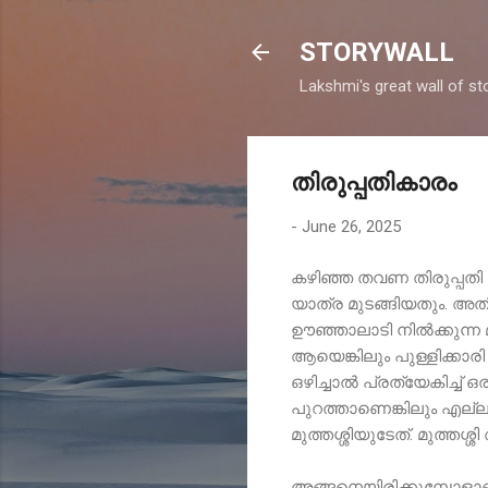
STORYWALL
Lakshmi's great wall of sto
തിരുപ്പതികാരം
-
June 26, 2025
കഴിഞ്ഞ തവണ തിരുപ്പതി
യാത്ര മുടങ്ങിയതും. അത
ഊഞ്ഞാലാടി നിൽക്കുന്ന മ
ആയെങ്കിലും പുള്ളിക്കാര
ഒഴിച്ചാൽ പ്രത്യേകിച്ച് ഒര
പുറത്താണെങ്കിലും എല്ല
മുത്തശ്ശിയുടേത്. മുത്തശ്ശി
അങ്ങനെയിരിക്കുമ്പോളാണ്