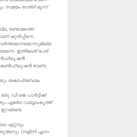
ം. സമയം രാത്രി മൂന്ന്
ല, രണ്ടാമത്തെ
ണ് കുരിപ്പിനെ.
 വർത്തമാനമൊന്നുമില്ല.
അതന്നെ. ഇതിലേത് പേര്
 കൺഫ്യൂഷൻ
കും കൺഫ്യൂഷൻ വേണ്ട.
വരും ശകടപ്രവേശം
 ഡി ജെ പാർട്ടിക്ക്
യതും ഏതോ ഡബ്ബാംകൂത്ത്
 ഇറങ്ങണ്ട.
ിലെ ഏറ്റവും
ുദ്രനും. (നളിനി എന്ന