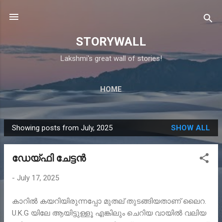
Skip to main content
STORYWALL
Lakshmi's great wall of stories!
HOME
Showing posts from July, 2025
SHOW ALL
P
o
ഡേയ്ഫി ചേട്ടൻ
s
t
-
July 17, 2025
s
കാറിൽ കയറിയിരുന്നപ്പോ മുതല് തുടങ്ങിയതാണ്‌ ലൈറ.
U.K.G യിലേ ആയിട്ടുള്ളൂ എങ്കിലും ചെറിയ വായിൽ വലിയ