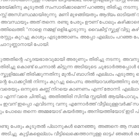
രേയ്ക്കിനു കൂടുതൽ സംസാരിക്കാമെന്ന് പറഞ്ഞു തിരിച്ചു നടന്നു.
നസ്സ് അസ്വസ്ഥമായിരുന്നു. മണി മുഴങ്ങിയതും ആദ്യം ഓടിയത് 
 അവസ്ഥയും അത് തന്നെ. രണ്ടു പേരും ഊണ് പോലും കഴിക്കാതെ കൂ
െത്തി. "നാളെ നമ്മള് ഒളിച്ചോടുന്നു. വൈകീട്ട് സ്കൂള് വിട്ടു ക
സ്സും കുറച്ചു കാശും എടുത്തോണം. അപ്പോ എല്ലാം പറഞ്ഞ പ
ചോറുണ്ണാനായി പോയി.
ത്തതിന്റെ ഹൃദയഭാരവുമായി അരുണും തിരിച്ചു നടന്നു. അവനു 
ിരിച്ചു കൊണ്ട് ചെന്നാൽ കിട്ടുന്ന അടിയുടെ ചൂടോർത്തപ്പോൾ
ലെ സ്കൂളിലേക്ക് തിരിക്കുന്നതിനു മുൻപ് ബാഗിൽ എല്ലാം എടുത്തു വെച
ച്ഛന്റെ പോക്കറ്റിൽ നിന്നും കുറച്ചു പൈസ, അത്യാവശ്യത്തിനു ഒരു ഡ
ാവരെയും ഒന്നൂടെ കണ്ണ് നിറയെ കാണണം എന്ന് തോന്നി. എല്ല
ന്ന് വരെ ചിന്തിച്ചു. അതിത്തിരി സിനിമ സ്റ്റയിൽ ആയിപോവും
വന് ഇപ്പൊ എവിടന്നു വന്നു എന്നോർത്ത് വീട്ടിലുള്ളവർക്ക് 
പോലെ തന്നെ അമ്മയോട് കയർത്തും അനിയത്തിയോട് ഇടി പിടിച്ചും
രണ്ടു പേരും കൂടുതൽ പ്ലാനുകൾ മെനഞ്ഞു. അങ്ങനെ ആ സ
്ചു. കുട്ടികളെല്ലാം വീട്ടിലെക്കെത്താനുള്ള ഓട്ടം! ഞങ്ങൾ രണ