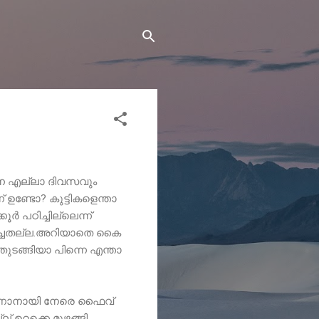
്ങനെ എല്ലാ ദിവസവും
് ഉണ്ടോ? കുട്ടികളെന്താ
 പഠിച്ചില്ലെന്ന്
ട്ടിച്ചതല്ല.അറിയാതെ കൈ
ടങ്ങിയാ പിന്നെ എന്താ
 കാണാനായി നേരെ ഫൈവ്
ല് ഉറക്കെ മുഴങ്ങി.