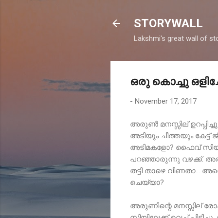
STORYWALL
Lakshmi's great wall of sto
ഒരു കൊച്ചു ഒളിച്ചോ
-
November 17, 2017
അരുണ്‍ മനസ്സില് ഉറപ്പി
അടിയും ചീത്തയും കേട്ട് 
അടിമകളോ? ഫൈവ് സിയിലെ 
പറഞ്ഞാരുന്നു വഴക്ക്. അ
തട്ടി താഴെ വീണതാ... 
ചെയ്യാ?
അരുണിന്റെ മനസ്സില് ര
സിയിലേക്ക് വെച്ച് പിടിച്ച