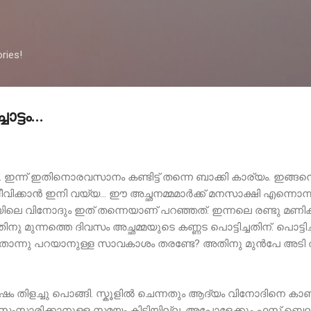
Skip to main content
ries!
ട്ടം...
ച്ചു. ഇന്ന് ഇതിനൊരവസാനം കണ്ടിട്ട് തന്നെ ബാക്കി കാര്യം. ഇങ
ജീവിക്കാൻ ഇനി വയ്യ... ഈ അച്ഛനമ്മമാർക്ക് മനസാക്ഷി എന്നൊന്ന
വിനോദും ഇത് തന്നെയാണ് പറഞ്ഞത്. ഇന്നലെ രണ്ടു മണിക്കൂർ
തിനു മുന്നത്തെ ദിവസം അച്ഛമ്മയുടെ കണ്ണട പൊട്ടിച്ചതിന്. പൊ
അതൊന്നു പറയാനുള്ള സാവകാശം തരണ്ടേ? അതിനു മുൻപേ അടി തു
ോഷം തിളച്ചു പൊങ്ങി. സ്കൂളിൽ ചെന്നതും ആദ്യം വിനോദിനെ
ു. സംസാരിക്കാനുള്ള സമയം കിട്ടിയില്ല, അപ്പോളേക്കും ഫസ്റ്റ് ബെല്