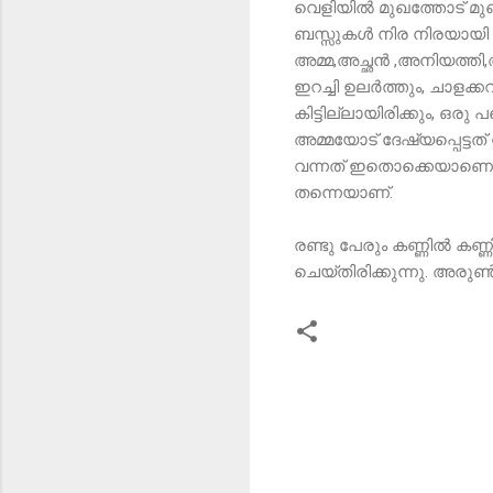
വെളിയിൽ മുഖത്തോട് മുഖം 
ബസ്സുകൾ നിര നിരയായി വന
അമ്മ,അച്ഛൻ ,അനിയത്തി,അ
ഇറച്ചി ഉലർത്തും, ചാളക്കറ
കിട്ടില്ലായിരിക്കും, ഒ
അമ്മയോട് ദേഷ്യപ്പെട
വന്നത് ഇതൊക്കെയാണെന്ന
തന്നെയാണ്.
രണ്ടു പേരും കണ്ണിൽ കണ്ണിൽ 
ചെയ്തിരിക്കുന്നു. അരുണ്‍ ഉ
C
o
m
m