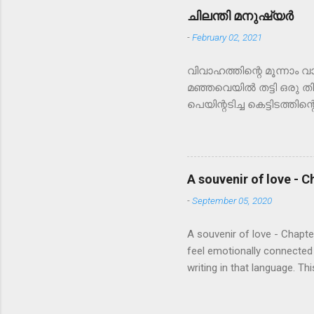
ചിലന്തി മനുഷ്യർ
-
February 02, 2021
വിവാഹത്തിന്റെ മൂന്നാം 
മഞ്ഞവെയിൽ തട്ടി ഒരു തി
പെയിന്റടിച്ച കെട്ടിടത്ത
ഒതുങ്ങി ഒളിച്ചു നിൽക്ക
ജോലികളിലേക്ക്‌ മടങ്ങി.
അവൾ അടുക്കള മുഴുവനും 
വാരുന്നതിനിടയിൽ കുറെ ക
A souvenir of love - C
മുത്തുകൾ താഴെ വീണ് നാ
-
September 05, 2020
ദത്ത എല്ലാത്തിനെയും ചൂല
എല്ലാത്തിനേം കൊന്നു കള
A souvenir of love - Chapte
വിവരമറിയും. അങ്ങനെ ശ
feel emotionally connected
writing in that language. 
language where I had to ove
English as I want all my fel