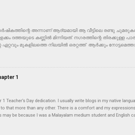
വാർഷികത്തിന്റെ അന്നാണ് ആദ്യമായി ആ വീട്ടിലെ രണ്ടു ചുമരുക
ളക്കം ദത്തയുടെ കണ്ണിൽ മിന്നിയത്. നഗരത്തിന്റെ തിരക്കുള്ള പ
ിന്റെ ഏറ്റവും മുകളിലത്തെ നിലയിൽ ഒരറ്റത്ത് ആർക്കും നോട്ടമ
ുന്ന ഈ ഫ്ലാറ്റിൽ ചിലന്തിവലയോ?! കുറച്ചു നേരം നോക്കി നിന്
 ഇപ്പോഴെന്തായാലും വൃത്തിയാക്കാൻ സമയമില്ല, പിന്നീടാവട്ടെ.
ഒരെലിയെ പോലെ ഓടി നടന്നു. വീണ്ടും ഒരാഴ്ച കഴിഞ്ഞാണ് അട
റുത്ത എട്ടുകാലി കുഞ്ഞുങ്ങൾ താഴെ വീണു കൈ കാലിട്ടടിക്കുന്
hapter 1
ലുപാടും ചിതറിയത് പോലെ അവ വെപ്രാളപ്പെട്ട് മുറി മുഴുവൻ ഓ
് കൊണ്ട് തൂത്തുവാരി എടുത്തു. ഡസ്റ്റ് ബിന്നിൽ ഇട്ടാൽ അവിടന
ഞ്ഞേക്കാം, വേറെ വഴിയില്ല. ഫ്ളാറ്റിൽ താമസിക്കുമ്പോൾ പുറത
r 1 Teacher's Day dedication. I usually write blogs in my native lan
ിശുഹത്യാപ...
 to that more than any other. There is a comfort and my expression
This may be because I was a Malayalam medium student and English 
rcome many hardships to learn it. Am still learning. However this one
low colleagues to read and relate. I wish to reach out to most of the 