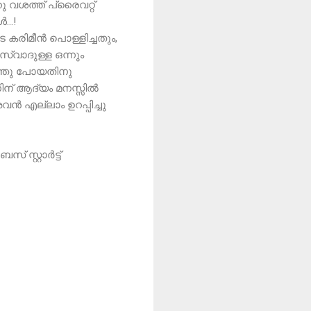
റു വശത്ത് പ്രൈവറ്റ്
..!
 കരിമീൻ പൊള്ളിച്ചതും,
 സ്വാദുള്ള ഒന്നും
ുഴഞ്ഞു പോയതിനു
ന് ആദ്യം മനസ്സിൽ
ൻ എല്ലാം ഉറപ്പിച്ചു
 സ്റ്റാർട്ട്‌