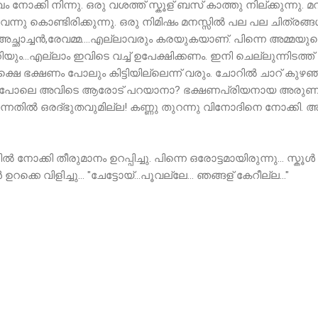
നോക്കി നിന്നു. ഒരു വശത്ത് സ്കൂള് ബസ് കാത്തു നില്ക്കുന്നു. മ
്നു കൊണ്ടിരിക്കുന്നു. ഒരു നിമിഷം മനസ്സിൽ പല പല ചിത്രങ്ങൾ.
ച്ഛാച്ചൻ,രേവമ്മ....എല്ലാവരും കരയുകയാണ്. പിന്നെ അമ്മയുടെ
ിയും...എല്ലാം ഇവിടെ വച്ച് ഉപേക്ഷിക്കണം. ഇനി ചെല്ലുന്നിടത്ത്
രു പക്ഷെ ഭക്ഷണം പോലും കിട്ടിയില്ലെന്ന് വരും. ചോറിൽ ചാറ് ക
്ടത് പോലെ അവിടെ ആരോട് പറയാനാ? ഭക്ഷണപ്രിയനായ അരുണി
തിൽ ഒരദ്ഭുതവുമില്ല! കണ്ണു തുറന്നു വിനോദിനെ നോക്കി. അവ
നോക്കി തീരുമാനം ഉറപ്പിച്ചു. പിന്നെ ഒരോട്ടമായിരുന്നു... സ്കൂൾ ബസ്‌
റക്കെ വിളിച്ചു... "ചേട്ടോയ്...പൂവല്ലേ... ഞങ്ങള് കേറീല്ല..."